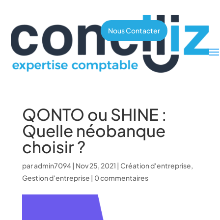
Nous Contacter
QONTO ou SHINE :
Quelle néobanque
choisir ?
par
admin7094
|
Nov 25, 2021
|
Création d'entreprise
,
Gestion d'entreprise
|
0 commentaires