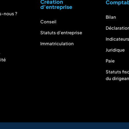
Création
Comptabi
d’entreprise
-nous ?
Bilan
Conseil
Déclaration
Statuts d’entreprise
Indicateur
n
Immatriculation
Juridique
e
ité
Paie
Statuts fisc
du dirigean